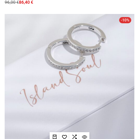
96,00
€
86,40
€
-10%