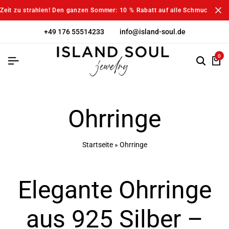
Zeit zu strahlen! Den ganzen Sommer: 10 % Rabatt auf alle Schmuckstück
+49 176 55514233
info@island-soul.de
0
Ohrringe
Startseite
»
Ohrringe
Elegante Ohrringe
aus 925 Silber –