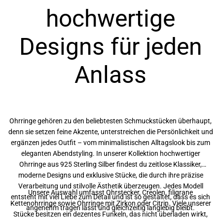
hochwertige
Designs für jeden
Anlass
Ohrringe gehören zu den beliebtesten Schmuckstücken überhaupt,
denn sie setzen feine Akzente, unterstreichen die Persönlichkeit und
ergänzen jedes Outfit – vom minimalistischen Alltagslook bis zum
eleganten Abendstyling. In unserer Kollektion hochwertiger
Ohrringe aus 925 Sterling Silber findest du zeitlose Klassiker,
moderne Designs und exklusive Stücke, die durch ihre präzise
Verarbeitung und stilvolle Ästhetik überzeugen. Jedes Modell
Unsere Auswahl umfasst Ohrstecker, Creolen, filigrane
entsteht mit viel Liebe zum Detail und ist so gestaltet, dass es sich
Kettenohrringe sowie Ohrringe mit Zirkon oder Citrin. Viele unserer
angenehm tragen lässt und gleichzeitig langlebig bleibt.
Stücke besitzen ein dezentes Funkeln, das nicht überladen wirkt,