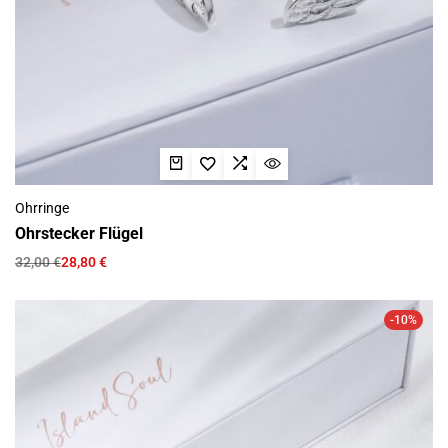
Ohrringe
Ohrstecker Flügel
32,00
€
28,80
€
-10%