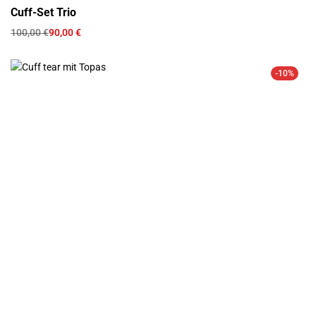
Сuff-Set Trio
100,00
€
90,00
€
-10%