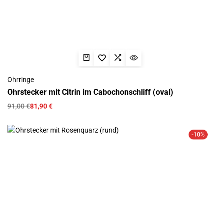
Ohrringe
Ohrstecker mit Citrin im Cabochonschliff (oval)
91,00
€
81,90
€
-10%