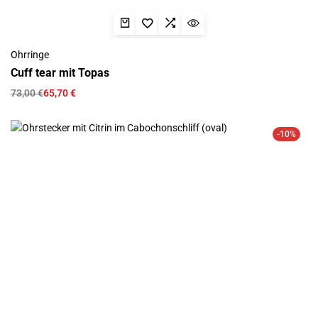
Ohrringe
Сuff tear mit Topas
73,00
€
65,70
€
-10%