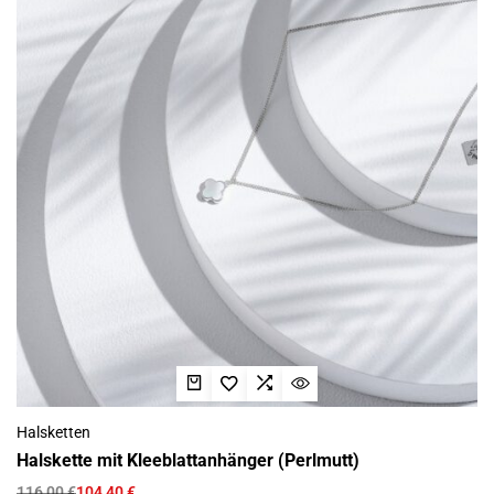
Halsketten
Halskette mit Kleeblattanhänger (Perlmutt)
116,00
€
104,40
€