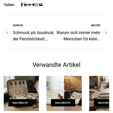
Teilen:
ZURÜCK
WEITER
Schmuck als Ausdruck
Warum sich immer mehr
der Persönlichkeit:
Menschen für kleine,
warum wir immer wieder
unabhängige Marken
dieselben Symbole
entscheiden
wählen
Verwandte Artikel
NACHRICHT
NACHRICHT
NACHRICH