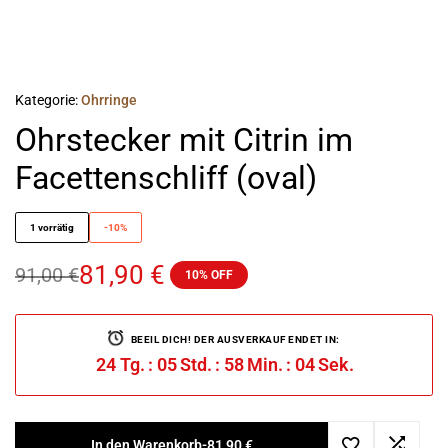
Kategorie:
Ohrringe
Ohrstecker mit Citrin im
Facettenschliff (oval)
1 vorrätig
-10%
81,90
€
91,00
€
10% OFF
BEEIL DICH! DER AUSVERKAUF ENDET IN:
24
Tg.
:
05
Std.
:
58
Min.
:
04
Sek.
In den Warenkorb
-
81,90
€