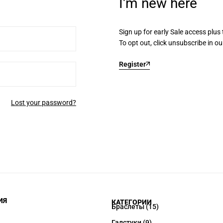
I'm new here
Sign up for early Sale access plus
To opt out, click unsubscribe in ou
Register
Lost your password?
ИЯ
КАТЕГОРИИ
Браслеты
(15)
Галстуки
(9)