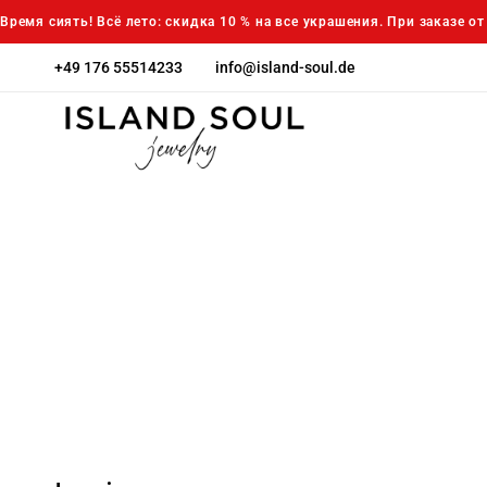
Время сиять! Всё лето: скидка 10 % на все украшения. При заказе о
+49 176 55514233
info@island-soul.de
island-
Island
soul.de
Soul
jewelry