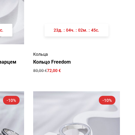
с.
23
д.
:
04
ч.
:
02
м.
:
45
с.
Кольца
кварцем
Кольцо Freedom
80,00
€
72,00
€
-10%
-10%