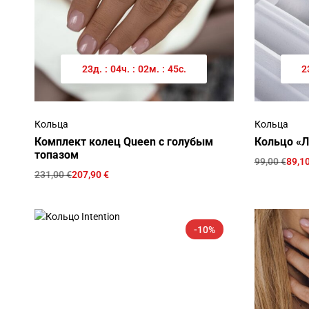
23
д.
:
04
ч.
:
02
м.
:
45
с.
2
Кольца
Кольца
Комплект колец Queen с голубым
Кольцо «Л
топазом
99,00
€
89,1
231,00
€
207,90
€
-10%