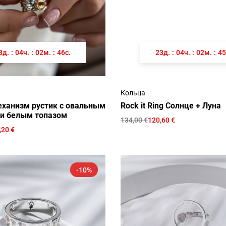
3
д.
:
04
ч.
:
02
м.
:
46
с.
23
д.
:
04
ч.
:
02
м.
:
45
Кольца
ханизм рустик с овальным
Rock it Ring Солнце + Луна
и белым топазом
134,00
€
120,60
€
,20
€
-10%