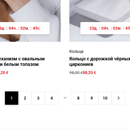
3
д.
:
04
ч.
:
02
м.
:
45
с.
23
д.
:
04
ч.
:
02
м.
:
45
Кольца
еханизм с овальным
Кольцо с дорожкой чёрных
и белым топазом
циркониев
,20
€
98,00
€
88,20
€
…
1
2
3
4
8
9
10