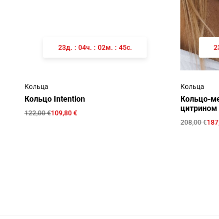
23
д.
:
04
ч.
:
02
м.
:
45
с.
2
Кольца
Кольца
Кольцо Intention
Кольцо-м
цитрином 
122,00
€
109,80
€
208,00
€
187