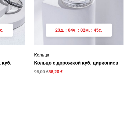
с.
23
д.
:
04
ч.
:
02
м.
:
45
с.
Кольца
 куб.
Кольцо с дорожкой куб. циркониев
98,00
€
88,20
€