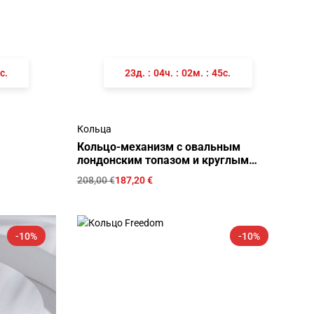
с.
23
д.
:
04
ч.
:
02
м.
:
45
с.
Кольца
Кольцо-механизм с овальным
лондонским топазом и круглым
белым топазом
208,00
€
187,20
€
-10%
-10%