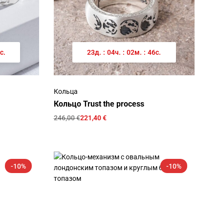
с.
23
д.
:
04
ч.
:
02
м.
:
46
с.
Кольца
Кольцо Trust the process
246,00
€
221,40
€
-10%
-10%