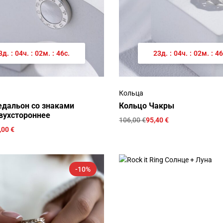
3
д.
:
04
ч.
:
02
м.
:
46
с.
23
д.
:
04
ч.
:
02
м.
:
46
Кольца
дальон со знаками
Кольцо Чакры
вухстороннее
106,00
€
95,40
€
,00
€
-10%