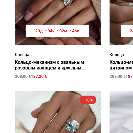
23
д.
:
04
ч.
:
02
м.
:
46
с.
2
Кольца
Кольца
Кольцо-механизм с овальным
Кольцо-ме
розовым кварцем и круглым
цитрином 
топазом
208,00
€
187,20
€
208,00
€
187
-10%