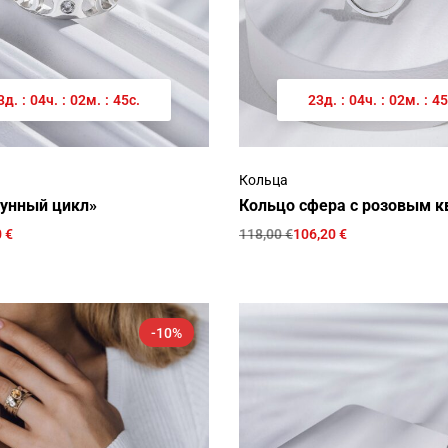
3
д.
:
04
ч.
:
02
м.
:
45
с.
23
д.
:
04
ч.
:
02
м.
:
45
Кольца
унный цикл»
Кольцо сфера с розовым 
0
€
118,00
€
106,20
€
-10%