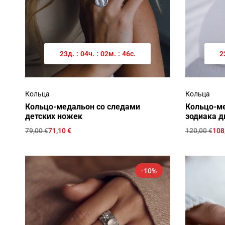
23
д.
:
04
ч.
:
02
м.
:
46
с.
2
Кольца
Кольца
Кольцо-медальон со следами
Кольцо-ме
детских ножек
зодиака д
79,00
€
71,10
€
120,00
€
108
-10%