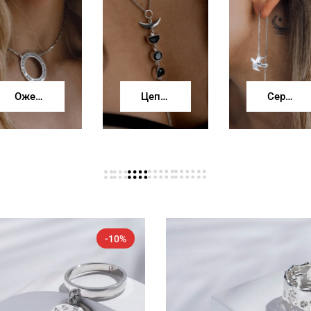
Ожерелья
Цепочки
Серьги
-10%