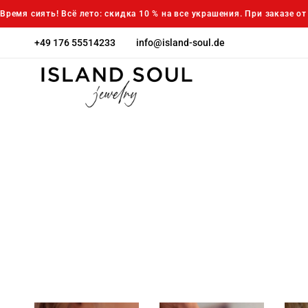
Время сиять! Всё лето: скидка 10 % на все украшения. При заказе о
+49 176 55514233
info@island-soul.de
island-
Island
soul.de
Soul
jewelry