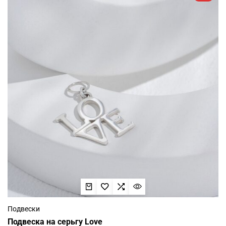
Подвески
Подвеска на серьгу Love