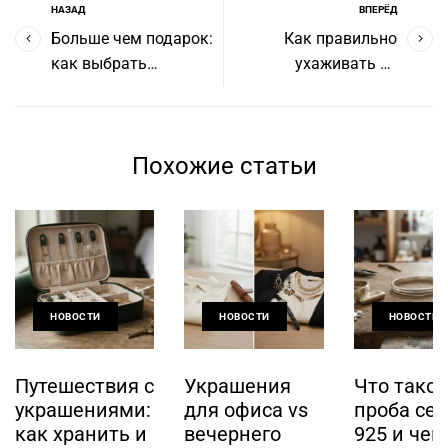
НАЗАД
ВПЕРЁД
Больше чем подарок:
Как правильно
как выбрать
ухаживать за
украшение со
серебряными
смыслом для
украшениями? Советы
близкого человека
против потускнения и
Похожие статьи
царапин
НОВОСТИ
НОВОСТИ
НОВОСТИ
Путешествия с
Украшения
Что такое
украшениями:
для офиса vs
проба се
как хранить и
вечернего
925 и чем