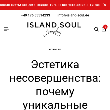
Время сиять! Всё лето: скидка 10 % на все украшения. При заказе о
+49 176 55514233
info@island-soul.de
0
НОВОСТИ
Эстетика
несовершенства:
почему
уникальные