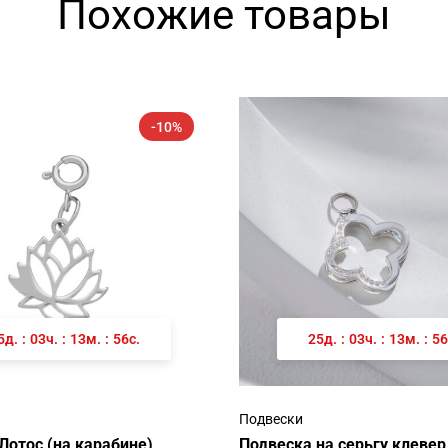
Похожие товары
-10%
5
д.
:
03
ч.
:
13
м.
:
56
с.
25
д.
:
03
ч.
:
13
м.
:
56
Подвески
Лотос (на карабине)
Подвеска на серьгу клевер