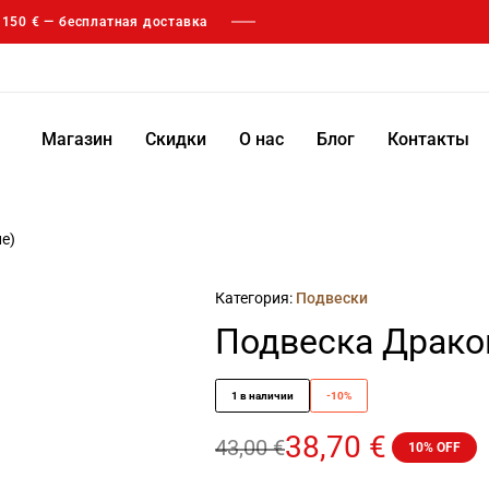
т 150 € — бесплатная доставка
Магазин
Скидки
О нас
Блог
Контакты
е)
Категория:
Подвески
Подвеска Дракон
1 в наличии
-10%
38,70
€
43,00
€
10% OFF