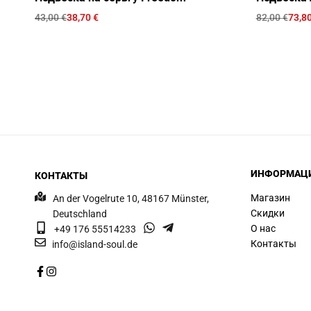
43,00
€
38,70
€
82,00
€
73,8
ИНФОРМАЦ
КОНТАКТЫ
Магазин
An der Vogelrute 10, 48167 Münster,
Скидки
Deutschland
О нас
+49 176 55514233
Контакты
info@island-soul.de