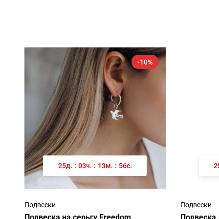
-10%
25
д.
:
03
ч.
:
13
м.
:
56
с.
2
Подвески
Подвески
Подвеска на серьгу Freedom
Подвеска 