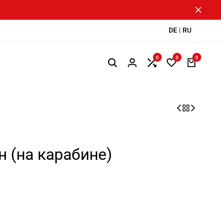
DE
RU
0
0
0
 (на карабине)